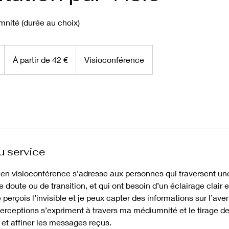
nité (durée au choix)
À
partir
D
À partir de 42 €
Visioconférence
de
42
e
euros
3
0
m
n
à
u service
1
 en visioconférence s’adresse aux personnes qui traversent un
doute ou de transition, et qui ont besoin d’un éclairage clair e
perçois l’invisible et je peux capter des informations sur l’aveni
perceptions s’expriment à travers ma médiumnité et le tirage de
 et affiner les messages reçus.