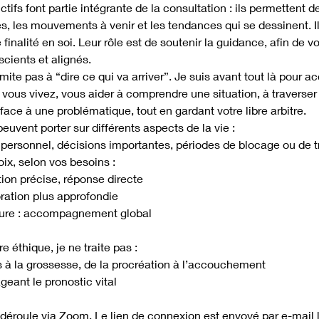
tifs font partie intégrante de la consultation : ils permettent 
s, les mouvements à venir et les tendances qui se dessinent. I
inalité en soi. Leur rôle est de soutenir la guidance, afin de vo
cients et alignés.
imite pas à “dire ce qui va arriver”. Je suis avant tout là pour
 vous vivez, vous aider à comprendre une situation, à traverse
face à une problématique, tout en gardant votre libre arbitre.
euvent porter sur différents aspects de la vie :
s personnel, décisions importantes, périodes de blocage ou de 
ix, selon vos besoins :
tion précise, réponse directe
oration plus approfondie
eure : accompagnement global
e éthique, je ne traite pas :
es à la grossesse, de la procréation à l’accouchement
eant le pronostic vital
 déroule via Zoom. Le lien de connexion est envoyé par e-mail l