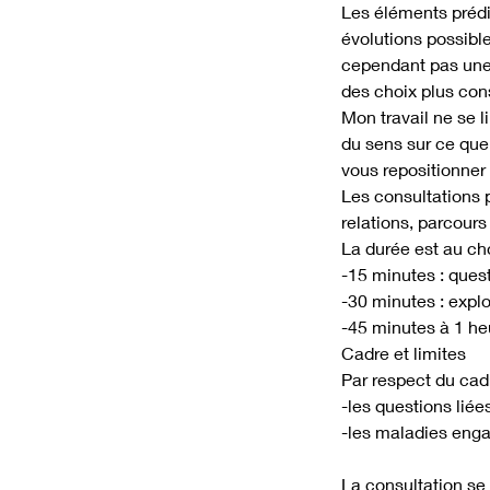
Les éléments prédic
évolutions possible
cependant pas une f
des choix plus cons
Mon travail ne se l
du sens sur ce que
vous repositionner 
Les consultations p
relations, parcour
La durée est au cho
-15 minutes : ques
-30 minutes : expl
-45 minutes à 1 h
Cadre et limites
Par respect du cadr
-les questions lié
-les maladies engag
La consultation se