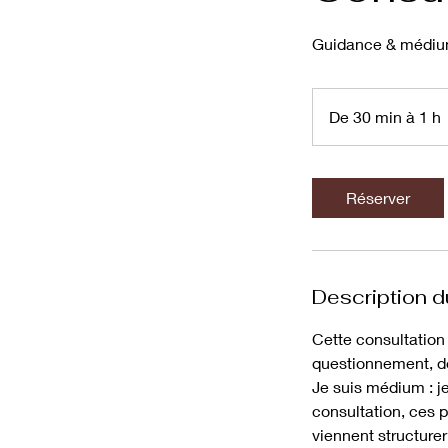
Guidance & médium
De 30 min à 1 h
Réserver
i
Description d
Cette consultation
questionnement, de 
Je suis médium : je 
consultation, ces 
viennent structurer