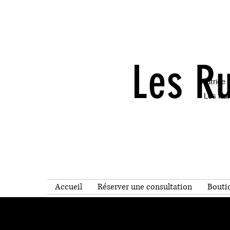
Les R
Autrice 
Les Run
Accueil
Réserver une consultation
Bouti