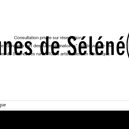
unes de Séléné
Consultation privée sur réservation.
de "S'initier à l'art des runes divinatoires" Ed. Jouvence éso
es de Séléné, des runes 100% artisanales, en céramique.
que